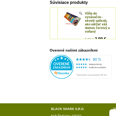
Súvisiace produkty
Vôňa do
vysávačov -
skvelý spôsob,
ako udržať váš
domov čerstvý a
voňavý
3,99 €
5,99 €
s
DPH
Overené našimi zákazníkmi
BLACK SHARK S.R.O.
V