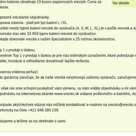
dno balenie obsahuje 10 kusov papierových vreciek. Cena za
Na sklade
lenie.
presné odoslanie objednávky.
prava zdarma - platí pre typ balení L / XL.
zdiel medzi typmi balení vreciek do vysávača (A, S, M, L, XL) je v počte vreciek a v
ponuke viac ako 33 959 typov balení vreciek do vysávačov.
skajte dokonalé vrecká s naším špecialistom s 25 ročnou skúsenosťou.
p 1 v predaji s láskou.
enenie Top 1 v predaji s láskou je pre nás hrdinským označením, ktoré potvrdzuj
alite, inovácie a odhodlanie dosahovať lepšie riešenia.
rancia vrátenia peňazí.
to garancia zaručuje, že ak naše vrecká nevyhovujú vašemu vysávaču, zaručujem
 však nie sme schopní poskytnúť vám výmenu, vy nám vrátite objednávku a mi vám vr
jednávku na internetovej stránke www.vrecko.sk vrátane poštovného a balného, do
prípade akýchkoľvek otázok nás môžete kontaktovať e-mailom na vrecko@vrecko.
lefonicky na čísle +421 948 390 239.
kujeme a tešíme sa na stretnutie s vami.