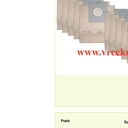
Popis
S