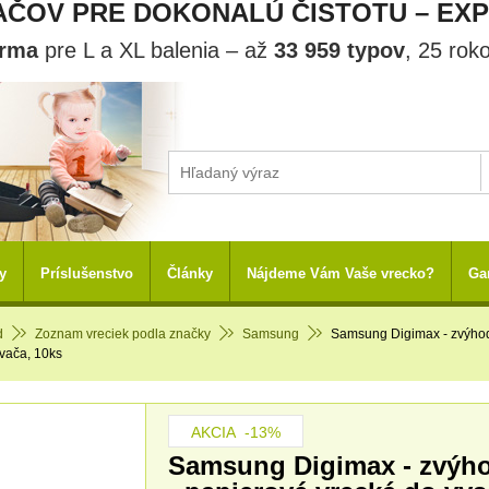
ČOV PRE DOKONALÚ ČISTOTU – EX
arma
pre L a XL balenia – až
33 959 typov
, 25 rok
y
Príslušenstvo
Články
Nájdeme Vám Vaše vrecko?
Ga
d
Zoznam vreciek podla značky
Samsung
Samsung Digimax - zvýhod
vača, 10ks
AKCIA
-13%
Samsung Digimax - zvýho