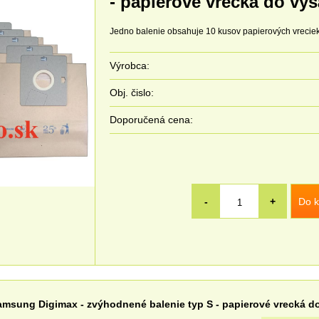
- papierové vrecká do vys
Jedno balenie obsahuje 10 kusov papierových vreciek
Výrobca:
Obj. čislo:
Doporučená cena:
Do k
-
+
amsung Digimax - zvýhodnené balenie typ S - papierové vrecká d