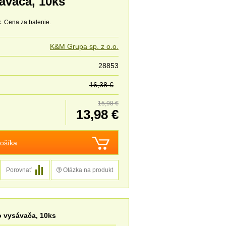
ávača, 10ks
. Cena za balenie.
K&M Grupa sp. z o.o.
28853
16,38 €
15,98 €
13,98 €
ošíka
Porovnať
Otázka na produkt
o vysávača, 10ks