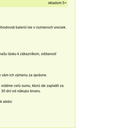
skladom 5+
ýhodnosti balenií nie v rozmeroch vreciek.
e našu lásku k zákazníkom, oddanosť
e vám ich výmenu za správne.
átime celú sumu, ktorú ste zaplatili za
 30 dní od nákupu tovaru.
sk alebo