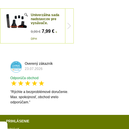
Univerzálna sada
Flexibilná hubica
nadstavcov pre
na radiátory s
vysávače.
redukciou 32 mm
/ 35 mm
7,99 €
9,99 €
s
9,99 €
12,99 €
s
DPH
DPH
Overený zákazník
23.07.2026
Odporúča obchod
Rýchle a bezproblémové doručenie.
Max. spokojnosť, obchod vrelo
odporúčam.
PRIHLÁSENIE