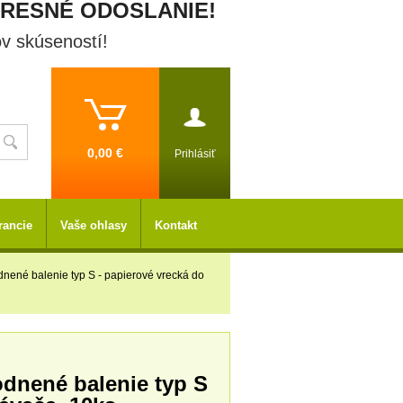
PRESNÉ ODOSLANIE!
ov skúseností!
0,00 €
Prihlásiť
rancie
Vaše ohlasy
Kontakt
nené balenie typ S - papierové vrecká do
dnené balenie typ S