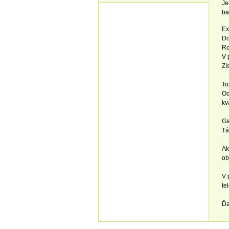
Je
ba
Ex
Do
Ro
V 
Zí
To
Oc
kv
Ga
Tá
Ak
ob
V 
te
Ďa