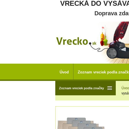
VRECKÁ DO VYSÁVA
Doprava zd
Úvod
Zoznam vreciek podla značk
Úvo
Zoznam vreciek podla značky
vysá