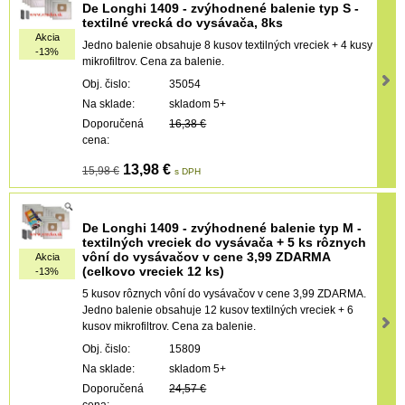
De Longhi 1409 - zvýhodnené balenie typ S -
textilné vrecká do vysávača, 8ks
Akcia
Jedno balenie obsahuje 8 kusov textilných vreciek + 4 kusy
-13%
mikrofiltrov. Cena za balenie.
Obj. čislo:
35054
Na sklade:
skladom 5+
Doporučená
16,38 €
cena:
13,98 €
15,98 €
s DPH
De Longhi 1409 - zvýhodnené balenie typ M -
textilných vreciek do vysávača + 5 ks rôznych
vôní do vysávačov v cene 3,99 ZDARMA
Akcia
(celkovo vreciek 12 ks)
-13%
5 kusov rôznych vôní do vysávačov v cene 3,99 ZDARMA.
Jedno balenie obsahuje 12 kusov textilných vreciek + 6
kusov mikrofiltrov. Cena za balenie.
Obj. čislo:
15809
Na sklade:
skladom 5+
Doporučená
24,57 €
cena: