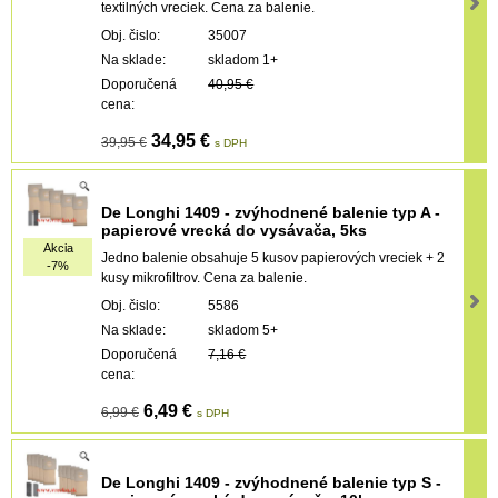
textilných vreciek. Cena za balenie.
Obj. čislo:
35007
Na sklade:
skladom 1+
Doporučená
40,95 €
cena:
34,95 €
39,95 €
s DPH
De Longhi 1409 - zvýhodnené balenie typ A -
papierové vrecká do vysávača, 5ks
Akcia
Jedno balenie obsahuje 5 kusov papierových vreciek + 2
-7%
kusy mikrofiltrov. Cena za balenie.
Obj. čislo:
5586
Na sklade:
skladom 5+
Doporučená
7,16 €
cena:
6,49 €
6,99 €
s DPH
De Longhi 1409 - zvýhodnené balenie typ S -