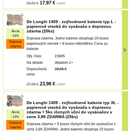
17,97 €
20,97 €
s DPH
De Longhi 1409 - zvýhodnené balenie typ L -
papierové vrecká do vysávača s dopravou
zdarma (20ks)
Akcia
-14%
Doprava zdarma. Jedno balenie obsahuje 20 kusov
Doprava
papierových vreciek + 8 kusov mikrofiltrov. Cena za
zdarma
balenie.
Obj. čislo:
15895
Na sklade:
skladom 1+
Doporučená
28,66 €
cena:
23,96 €
27,96 €
s DPH
De Longhi 1409 - zvýhodnené balenie typ XL -
papierové vrecká do vysávača s dopravou
zdarma + 5ks rôznych vôní do vysávačov v
Akcia
cene 3,99 ZDARMA (25ks)
-14%
Doprava
Doprava zdarma + 5 kusov rôznych vôní do vysávačov v
zdarma
cene 3,99 ZDARMA. Jedno balenie obsahuje 25 kusov