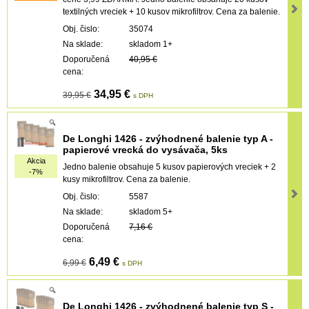
textilných vreciek + 10 kusov mikrofiltrov. Cena za balenie.
Obj. čislo:
35074
Na sklade:
skladom 1+
Doporučená
40,95 €
cena:
34,95 €
39,95 €
s DPH
De Longhi 1426 - zvýhodnené balenie typ A -
papierové vrecká do vysávača, 5ks
Akcia
Jedno balenie obsahuje 5 kusov papierových vreciek + 2
-7%
kusy mikrofiltrov. Cena za balenie.
Obj. čislo:
5587
Na sklade:
skladom 5+
Doporučená
7,16 €
cena:
6,49 €
6,99 €
s DPH
De Longhi 1426 - zvýhodnené balenie typ S -