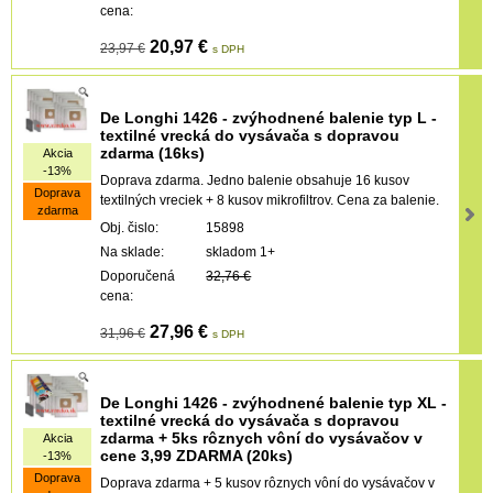
cena:
20,97 €
23,97 €
s DPH
De Longhi 1426 - zvýhodnené balenie typ L -
textilné vrecká do vysávača s dopravou
zdarma (16ks)
Akcia
-13%
Doprava zdarma. Jedno balenie obsahuje 16 kusov
Doprava
textilných vreciek + 8 kusov mikrofiltrov. Cena za balenie.
zdarma
Obj. čislo:
15898
Na sklade:
skladom 1+
Doporučená
32,76 €
cena:
27,96 €
31,96 €
s DPH
De Longhi 1426 - zvýhodnené balenie typ XL -
textilné vrecká do vysávača s dopravou
zdarma + 5ks rôznych vôní do vysávačov v
Akcia
cene 3,99 ZDARMA (20ks)
-13%
Doprava
Doprava zdarma + 5 kusov rôznych vôní do vysávačov v