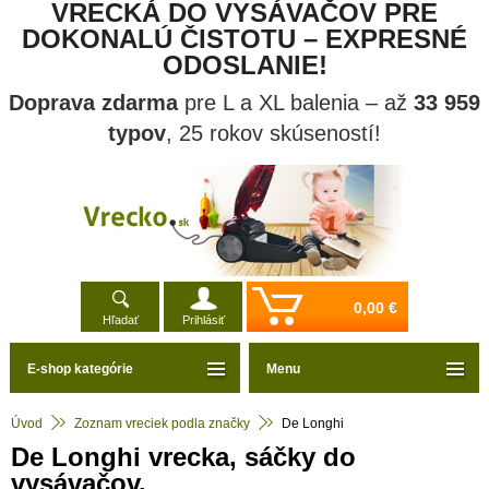
VRECKÁ DO VYSÁVAČOV PRE
DOKONALÚ ČISTOTU – EXPRESNÉ
ODOSLANIE!
Doprava zdarma
pre L a XL balenia – až
33 959
typov
, 25 rokov skúseností!
0,00 €
Hľadať
Prihlásiť
E-shop kategórie
Menu
Úvod
Zoznam vreciek podla značky
De Longhi
De Longhi vrecka, sáčky do
vysávačov.