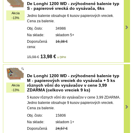
De Longhi 1200 WD - zvýhodnené balenie typ
S - papierové vrecká do vysávača, 6ks
Akcia
Jedno balenie obsahuje 6 kusov papierových vreciek.
-13%
Cena za balenie.
Obj. čislo:
34986
Na sklade:
skladom 5+
Doporučená
16,38 €
cena:
13,98 €
15,98 €
s DPH
De Longhi 1200 WD - zvýhodnené balenie typ
M - papierových vreciek do vysávača + 5 ks
rôznych vôní do vysávačov v cene 3,99
Akcia
ZDARMA (celkovo vreciek 9 ks)
-13%
5 kusov rôznych vôní do vysávačov v cene 3,99 ZDARMA.
Jedno balenie obsahuje 9 kusov papierových vreciek.
Cena za balenie.
Obj. čislo:
15806
Na sklade:
skladom 1+
Doporučená
24,57 €