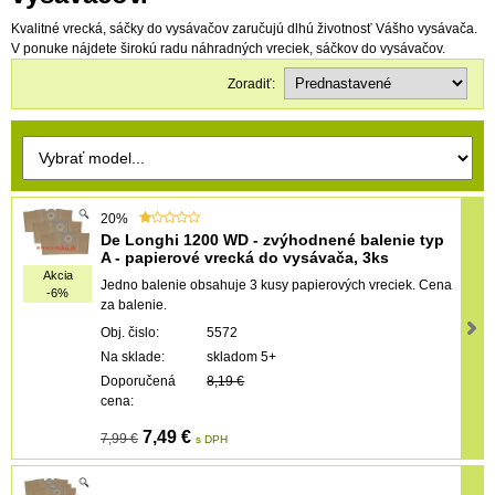
Kvalitné vrecká, sáčky do vysávačov zaručujú dlhú životnosť Vášho vysávača.
V ponuke nájdete širokú radu náhradných vreciek, sáčkov do vysávačov.
Zoradiť:
20%
De Longhi 1200 WD - zvýhodnené balenie typ
A - papierové vrecká do vysávača, 3ks
Akcia
Jedno balenie obsahuje 3 kusy papierových vreciek. Cena
-6%
za balenie.
Obj. čislo:
5572
Na sklade:
skladom 5+
Doporučená
8,19 €
cena:
7,49 €
7,99 €
s DPH