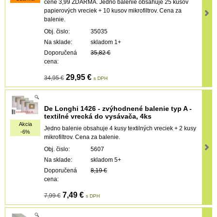
cene 3,99 ZDARMA. Jedno balenie obsahuje 25 kusov
papierových vreciek + 10 kusov mikrofiltrov. Cena za
balenie.
Obj. čislo:
35035
Na sklade:
skladom 1+
Doporučená
35,82 €
cena:
29,95 €
34,95 €
s DPH
De Longhi 1426 - zvýhodnené balenie typ A -
textilné vrecká do vysávača, 4ks
Akcia
Jedno balenie obsahuje 4 kusy textilných vreciek + 2 kusy
-6%
mikrofiltrov. Cena za balenie.
Obj. čislo:
5607
Na sklade:
skladom 5+
Doporučená
8,19 €
cena:
7,49 €
7,99 €
s DPH