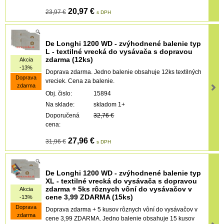
20,97 €
23,97 €
s DPH
De Longhi 1200 WD - zvýhodnené balenie typ
L - textilné vrecká do vysávača s dopravou
zdarma (12ks)
Akcia
-13%
Doprava zdarma. Jedno balenie obsahuje 12ks textilných
Doprava
vreciek. Cena za balenie.
zdarma
Obj. čislo:
15894
Na sklade:
skladom 1+
Doporučená
32,76 €
cena:
27,96 €
31,96 €
s DPH
De Longhi 1200 WD - zvýhodnené balenie typ
XL - textilné vrecká do vysávača s dopravou
zdarma + 5ks rôznych vôní do vysávačov v
Akcia
cene 3,99 ZDARMA (15ks)
-13%
Doprava
Doprava zdarma + 5 kusov rôznych vôní do vysávačov v
zdarma
cene 3,99 ZDARMA. Jedno balenie obsahuje 15 kusov