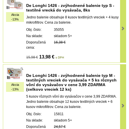
De Longhi 1426 - zvýhodnené balenie typ S -
textilné vrecká do vysávača, 8ks
Akcia
Jedno balenie obsahuje 8 kusov textilných vreciek + 4 kusy
-13%
mikrofiltrov. Cena za balenie.
Obj. čislo:
35055
Na sklade:
skladom 5+
Doporučená
16,38 €
cena:
13,98 €
15,98 €
s DPH
De Longhi 1426 - zvýhodnené balenie typ M -
textilných vreciek do vysávača + 5 ks rôznych
vôní do vysávačov v cene 3,99 ZDARMA
Akcia
(celkovo vreciek 12 ks)
-13%
5 kusov rôznych vôní do vysávačov v cene 3,99 ZDARMA.
Jedno balenie obsahuje 12 kusov textilných vreciek + 6
kusov mikrofiltrov. Cena za balenie.
Obj. čislo:
15811
Na sklade:
skladom 5+
Doporučená
24,57 €