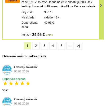
zdarma
cene 3,99 ZDARMA. Jedno balenie obsahuje 20 kusov
textilných vreciek + 10 kusov mikrofiltrov. Cena za balenie.
Obj. čislo:
35075
Na sklade:
skladom 1+
Doporučená
40,95 €
cena:
34,95 €
39,95 €
s DPH
1
2
3
4
5
…
>|
Overené našimi zákazníkmi
Overený zákazník
06.08.2026
Odporúča obchod
OK
Overený zákazník
03.08.2026