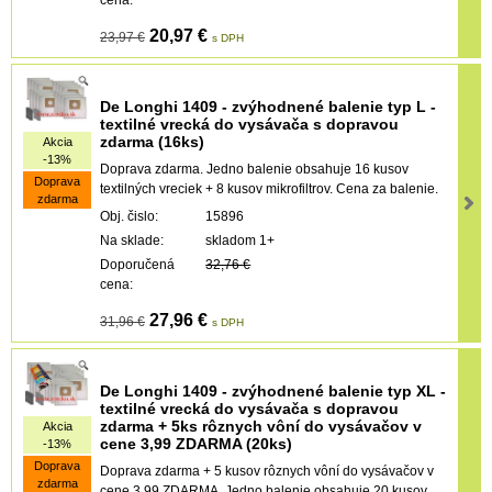
20,97 €
23,97 €
s DPH
De Longhi 1409 - zvýhodnené balenie typ L -
textilné vrecká do vysávača s dopravou
zdarma (16ks)
Akcia
-13%
Doprava zdarma. Jedno balenie obsahuje 16 kusov
Doprava
textilných vreciek + 8 kusov mikrofiltrov. Cena za balenie.
zdarma
Obj. čislo:
15896
Na sklade:
skladom 1+
Doporučená
32,76 €
cena:
27,96 €
31,96 €
s DPH
De Longhi 1409 - zvýhodnené balenie typ XL -
textilné vrecká do vysávača s dopravou
zdarma + 5ks rôznych vôní do vysávačov v
Akcia
cene 3,99 ZDARMA (20ks)
-13%
Doprava
Doprava zdarma + 5 kusov rôznych vôní do vysávačov v
zdarma
cene 3,99 ZDARMA. Jedno balenie obsahuje 20 kusov