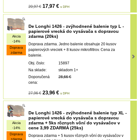
17,97 €
20,97 €
s DPH
De Longhi 1426 - zvýhodnené balenie typ L -
papierové vrecká do vysávača s dopravou
zdarma (20ks)
Akcia
-14%
Doprava zdarma. Jedno balenie obsahuje 20 kusov
Doprava
papierových vreciek + 8 kusov mikrofiltrov. Cena za
zdarma
balenie.
Obj. čislo:
15897
Na sklade:
skladom 1+
Doporučená
28,66 €
cena:
23,96 €
27,96 €
s DPH
De Longhi 1426 - zvýhodnené balenie typ XL -
papierové vrecká do vysávača s dopravou
zdarma + 5ks rôznych vôní do vysávačov v
Akcia
cene 3,99 ZDARMA (25ks)
-14%
Doprava
Doprava zdarma + 5 kusov rôznych vôní do vysávačov v
zdarma