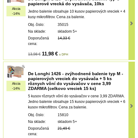
papierové vrecká do vysávača, 10ks
Akcia
Jedno balenie obsahuje 10 kusov papierových vreciek + 4
-14%
kusy mikrofiltrov. Cena za balenie.
Obj. čislo:
35015
Na sklade:
skladom 5+
Doporučená
14,33 €
cena:
11,98 €
13,98 €
s DPH
De Longhi 1426 - zvýhodnené balenie typ M -
papierových vreciek do vysávača + 5 ks
rôznych vôní do vysávačov v cene 3,99
Akcia
ZDARMA (celkovo vreciek 15 ks)
-14%
5 kusov rôznych vôní do vysávačov v cene 3,99 ZDARMA.
Jedno balenie obsahuje 15 kusov papierových vreciek + 6
kusov mikrofiltrov. Cena za balenie.
Obj. čislo:
15810
Na sklade:
skladom 5+
Doporučená
21,49 €
cena: