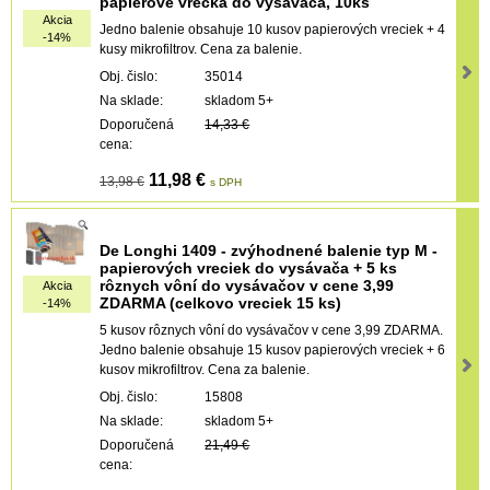
papierové vrecká do vysávača, 10ks
Akcia
Jedno balenie obsahuje 10 kusov papierových vreciek + 4
-14%
kusy mikrofiltrov. Cena za balenie.
Obj. čislo:
35014
Na sklade:
skladom 5+
Doporučená
14,33 €
cena:
11,98 €
13,98 €
s DPH
De Longhi 1409 - zvýhodnené balenie typ M -
papierových vreciek do vysávača + 5 ks
rôznych vôní do vysávačov v cene 3,99
Akcia
ZDARMA (celkovo vreciek 15 ks)
-14%
5 kusov rôznych vôní do vysávačov v cene 3,99 ZDARMA.
Jedno balenie obsahuje 15 kusov papierových vreciek + 6
kusov mikrofiltrov. Cena za balenie.
Obj. čislo:
15808
Na sklade:
skladom 5+
Doporučená
21,49 €
cena: