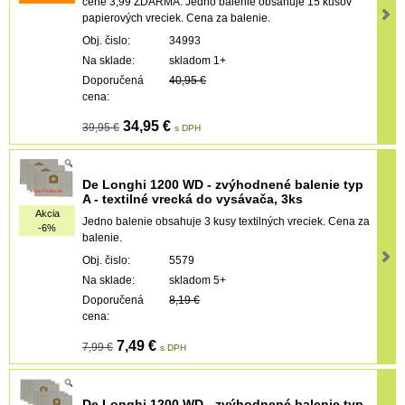
cene 3,99 ZDARMA. Jedno balenie obsahuje 15 kusov
papierových vreciek. Cena za balenie.
Obj. čislo:
34993
Na sklade:
skladom 1+
Doporučená
40,95 €
cena:
34,95 €
39,95 €
s DPH
De Longhi 1200 WD - zvýhodnené balenie typ
A - textilné vrecká do vysávača, 3ks
Akcia
Jedno balenie obsahuje 3 kusy textilných vreciek. Cena za
-6%
balenie.
Obj. čislo:
5579
Na sklade:
skladom 5+
Doporučená
8,19 €
cena:
7,49 €
7,99 €
s DPH
De Longhi 1200 WD - zvýhodnené balenie typ