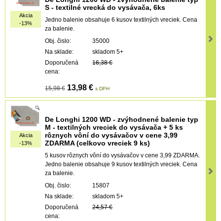
S - textilné vrecká do vysávača, 6ks
Akcia
Jedno balenie obsahuje 6 kusov textilných vreciek. Cena
-13%
za balenie.
Obj. čislo:
35000
Na sklade:
skladom 5+
Doporučená
16,38 €
cena:
13,98 €
15,98 €
s DPH
De Longhi 1200 WD - zvýhodnené balenie typ
M - textilných vreciek do vysávača + 5 ks
rôznych vôní do vysávačov v cene 3,99
Akcia
ZDARMA (celkovo vreciek 9 ks)
-13%
5 kusov rôznych vôní do vysávačov v cene 3,99 ZDARMA.
Jedno balenie obsahuje 9 kusov textilných vreciek. Cena
za balenie.
Obj. čislo:
15807
Na sklade:
skladom 5+
Doporučená
24,57 €
cena: