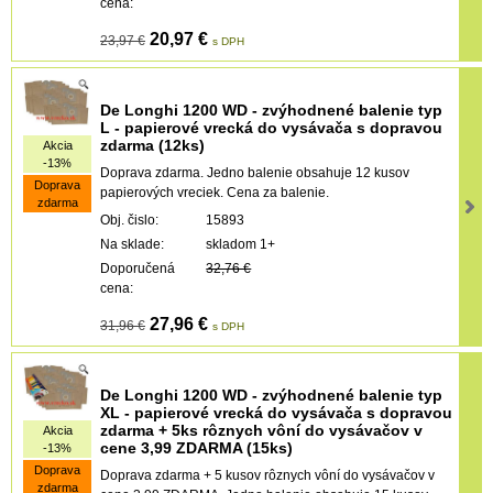
cena:
20,97 €
23,97 €
s DPH
De Longhi 1200 WD - zvýhodnené balenie typ
L - papierové vrecká do vysávača s dopravou
zdarma (12ks)
Akcia
-13%
Doprava zdarma. Jedno balenie obsahuje 12 kusov
Doprava
papierových vreciek. Cena za balenie.
zdarma
Obj. čislo:
15893
Na sklade:
skladom 1+
Doporučená
32,76 €
cena:
27,96 €
31,96 €
s DPH
De Longhi 1200 WD - zvýhodnené balenie typ
XL - papierové vrecká do vysávača s dopravou
zdarma + 5ks rôznych vôní do vysávačov v
Akcia
cene 3,99 ZDARMA (15ks)
-13%
Doprava
Doprava zdarma + 5 kusov rôznych vôní do vysávačov v
zdarma