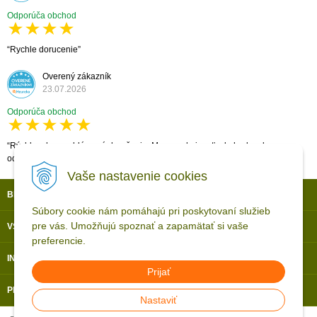
Odporúča obchod
Rychle dorucenie
Overený zákazník
23.07.2026
Odporúča obchod
Rýchle a bezproblémové doručenie. Max. spokojnosť, obchod vrelo
odporúčam.
Vaše nastavenie cookies
BLACK SHARK S.R.O.
Súbory cookie nám pomáhajú pri poskytovaní služieb
pre vás. Umožňujú spoznať a zapamätať si vaše
VŠETKO O NÁKUPE
preferencie.
INFORMÁCIE
Prijať
PRIHLÁSENIE
Nastaviť