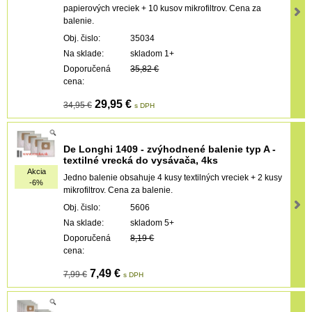
papierových vreciek + 10 kusov mikrofiltrov. Cena za
balenie.
Obj. čislo:
35034
Na sklade:
skladom 1+
Doporučená
35,82 €
cena:
29,95 €
34,95 €
s DPH
De Longhi 1409 - zvýhodnené balenie typ A -
textilné vrecká do vysávača, 4ks
Akcia
Jedno balenie obsahuje 4 kusy textilných vreciek + 2 kusy
-6%
mikrofiltrov. Cena za balenie.
Obj. čislo:
5606
Na sklade:
skladom 5+
Doporučená
8,19 €
cena:
7,49 €
7,99 €
s DPH