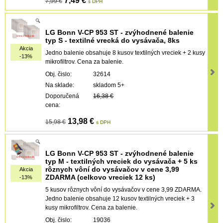
7,49 €
7,99 €
s DPH
LG Bonn V-CP 953 ST - zvýhodnené balenie
typ S - textilné vrecká do vysávača, 8ks
Akcia
Jedno balenie obsahuje 8 kusov textilných vreciek + 2 kusy
-13%
mikrofiltrov. Cena za balenie.
Obj. čislo:
32614
Na sklade:
skladom 5+
Doporučená
16,38 €
cena:
13,98 €
15,98 €
s DPH
LG Bonn V-CP 953 ST - zvýhodnené balenie
typ M - textilných vreciek do vysávača + 5 ks
rôznych vôní do vysávačov v cene 3,99
Akcia
ZDARMA (celkovo vreciek 12 ks)
-13%
5 kusov rôznych vôní do vysávačov v cene 3,99 ZDARMA.
Jedno balenie obsahuje 12 kusov textilných vreciek + 3
kusy mikrofiltrov. Cena za balenie.
Obj. čislo:
19036