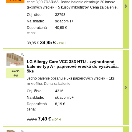
cene 3,99 ZDARMA. Jedno balenie obsahuje 20 kusov
textilných vreciek + 5 kusov mikrofiltrov. Cena za balenie.
Obj. čislo:
32793
Na sklade:
skladom 1+
Doporučená
40,95 €
cena:
34,95 €
39,95 €
s DPH
LG Allergy Care VCC 383 HTU - zvýhodnené
balenie typ A - papierové vrecká do vysávača,
5ks
Akcia
-6%
Jedno balenie obsahuje 5ks papierových vreciek + 1ks
mikrofilter. Cena za balenie
Obj. čislo:
4316
Na sklade:
skladom 5+
Doporučená
8,19 €
cena:
7,49 €
7,99 €
s DPH