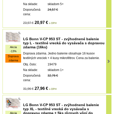
Na sklade:
skladom 5+
Doporučená
24,57 €
cena:
20,97 €
23,97 €
s DPH
LG Bonn V-CP 953 ST - zvýhodnené balenie
typ L - textiIné vrecká do vysávača s dopravou
zdarma (16ks)
Akcia
-13%
Doprava zdarma. Jedno balenie obsahuje 16 kusov
Doprava
textilných vreciek + 4 kusy mikrofiltrov. Cena za balenie.
zdarma
Obj. čislo:
19479
Na sklade:
skladom 1+
Doporučená
32,76 €
cena:
27,96 €
31,96 €
s DPH
LG Bonn V-CP 953 ST - zvýhodnené balenie
typ XL - textilné vrecká do vysávača s
dopravou zdarma + 5ks rôznych vôní do
Akcia