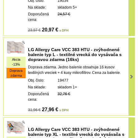
Obj. čislo:
19034
Na sklade:
skladom 5+
Doporučená
24,57 €
cena:
20,97 €
23,97 €
s DPH
LG Allergy Care VCC 383 HTU - zvýhodnené
balenie typ L - textiIné vrecká do vysávača s
dopravou zdarma (16ks)
Akcia
-13%
Doprava zdarma. Jedno balenie obsahuje 16 kusov
Doprava
textilných vreciek + 4 kusy mikrofiltrov. Cena za balenie.
zdarma
Obj. čislo:
19477
Na sklade:
skladom 1+
Doporučená
32,76 €
cena:
27,96 €
31,96 €
s DPH
LG Allergy Care VCC 383 HTU - zvýhodnené
balenie typ XL - textilné vrecká do vysávača s