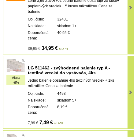
cene 3,99 ZDARMA. Jedno balenie obsahuje 25 kusov
papierových vreciek + 5 kusov mikrofiltrov. Cena za
balenie.
Obj. čislo:
32431
Na sklade:
skladom 1+
Doporučená
40,95 €
cena:
34,95 €
39,95 €
s DPH
LG 511462 - zvýhodnené balenie typ A -
textilné vrecká do vysávača, 4ks
Akcia
Jedno balenie obsahuje 4ks textilných vreciek + 1ks
-6%
mikrofilter. Cena za balenie
Obj. čislo:
4493
Na sklade:
skladom 5+
Doporučená
8,19 €
cena:
7,49 €
7,99 €
s DPH