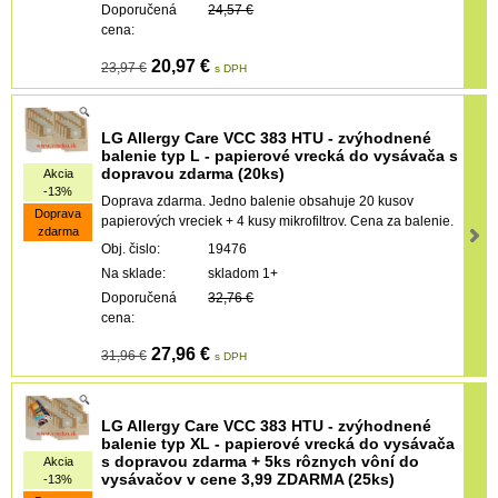
Doporučená
24,57 €
cena:
20,97 €
23,97 €
s DPH
LG Allergy Care VCC 383 HTU - zvýhodnené
balenie typ L - papierové vrecká do vysávača s
dopravou zdarma (20ks)
Akcia
-13%
Doprava zdarma. Jedno balenie obsahuje 20 kusov
Doprava
papierových vreciek + 4 kusy mikrofiltrov. Cena za balenie.
zdarma
Obj. čislo:
19476
Na sklade:
skladom 1+
Doporučená
32,76 €
cena:
27,96 €
31,96 €
s DPH
LG Allergy Care VCC 383 HTU - zvýhodnené
balenie typ XL - papierové vrecká do vysávača
s dopravou zdarma + 5ks rôznych vôní do
Akcia
vysávačov v cene 3,99 ZDARMA (25ks)
-13%