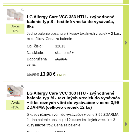
LG Allergy Care VCC 383 HTU - zvýhodnené
balenie typ S - textilné vrecká do vysávača,
8ks
Akcia
-13%
Jedno balenie obsahuje 8 kusov textilných vreciek + 2 kusy
mikrofiltrov. Cena za balenie.
Obj. čislo:
32613
Na sklade:
skladom 5+
Doporučená
16,38 €
cena:
13,98 €
15,98 €
s DPH
LG Allergy Care VCC 383 HTU - zvýhodnené
balenie typ M - textilných vreciek do vysávača
+ 5 ks rôznych vôní do vysávačov v cene 3,99
Akcia
ZDARMA (celkovo vreciek 12 ks)
-13%
5 kusov rôznych vôní do vysávačov v cene 3,99 ZDARMA.
Jedno balenie obsahuje 12 kusov textilných vreciek + 3
kusy mikrofiltrov. Cena za balenie.