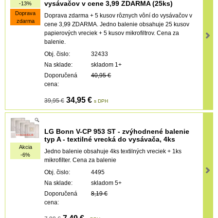
vysávačov v cene 3,99 ZDARMA (25ks)
-13%
Doprava
Doprava zdarma + 5 kusov rôznych vôní do vysávačov v
zdarma
cene 3,99 ZDARMA. Jedno balenie obsahuje 25 kusov
papierových vreciek + 5 kusov mikrofiltrov. Cena za
balenie.
Obj. čislo:
32433
Na sklade:
skladom 1+
Doporučená
40,95 €
cena:
34,95 €
39,95 €
s DPH
LG Bonn V-CP 953 ST - zvýhodnené balenie
typ A - textilné vrecká do vysávača, 4ks
Akcia
Jedno balenie obsahuje 4ks textilných vreciek + 1ks
-6%
mikrofilter. Cena za balenie
Obj. čislo:
4495
Na sklade:
skladom 5+
Doporučená
8,19 €
cena: