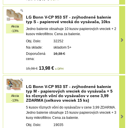
LG Bonn V-CP 953 ST - zvýhodnené balenie
typ S - papierové vrecká do vysávača, 10ks
Akcia
Jedno balenie obsahuje 10 kusov papierových vreciek + 2
-13%
kusov mikrofiltrov. Cena za balenie.
Obj. čislo:
32252
Na sklade:
skladom 5+
Doporučená
16,38 €
cena:
13,98 €
15,98 €
s DPH
LG Bonn V-CP 953 ST - zvýhodnené balenie
typ M - papierových vreciek do vysávača + 5
ks rôznych vôní do vysávačov v cene 3,99
Akcia
ZDARMA (celkovo vreciek 15 ks)
-13%
5 kusov rôznych vôní do vysávačov v cene 3,99 ZDARMA.
Jedno balenie obsahuje 15 kusov papierových vreciek + 3
kusy mikrofiltrov. Cena za balenie.
Obj. čislo:
19035