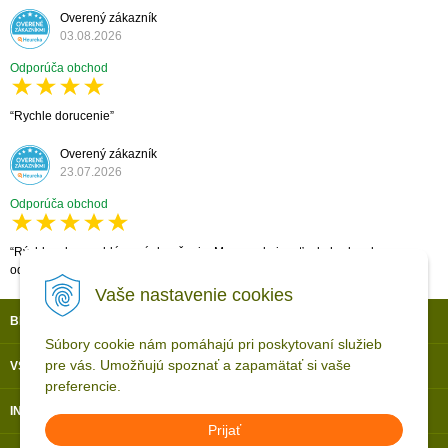
Overený zákazník
03.08.2026
Odporúča obchod
Rychle dorucenie
Overený zákazník
23.07.2026
Odporúča obchod
Rýchle a bezproblémové doručenie. Max. spokojnosť, obchod vrelo
odporúčam.
Vaše nastavenie cookies
BLACK SHARK S.R.O.
Súbory cookie nám pomáhajú pri poskytovaní služieb
pre vás. Umožňujú spoznať a zapamätať si vaše
VŠETKO O NÁKUPE
preferencie.
INFORMÁCIE
Prijať