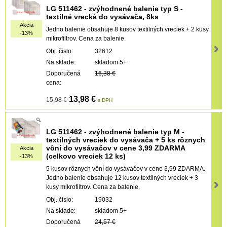
LG 511462 - zvýhodnené balenie typ S -
textilné vrecká do vysávača, 8ks
Akcia
Jedno balenie obsahuje 8 kusov textilných vreciek + 2 kusy
-13%
mikrofiltrov. Cena za balenie.
Obj. čislo:
32612
Na sklade:
skladom 5+
Doporučená
16,38 €
cena:
13,98 €
15,98 €
s DPH
LG 511462 - zvýhodnené balenie typ M -
textilných vreciek do vysávača + 5 ks rôznych
vôní do vysávačov v cene 3,99 ZDARMA
Akcia
(celkovo vreciek 12 ks)
-13%
5 kusov rôznych vôní do vysávačov v cene 3,99 ZDARMA.
Jedno balenie obsahuje 12 kusov textilných vreciek + 3
kusy mikrofiltrov. Cena za balenie.
Obj. čislo:
19032
Na sklade:
skladom 5+
Doporučená
24,57 €