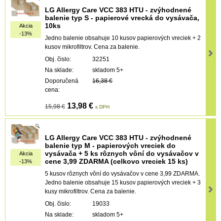
LG Allergy Care VCC 383 HTU - zvýhodnené
balenie typ S - papierové vrecká do vysávača,
10ks
Akcia
-13%
Jedno balenie obsahuje 10 kusov papierových vreciek + 2
kusov mikrofiltrov. Cena za balenie.
Obj. čislo:
32251
Na sklade:
skladom 5+
Doporučená
16,38 €
cena:
13,98 €
15,98 €
s DPH
LG Allergy Care VCC 383 HTU - zvýhodnené
balenie typ M - papierových vreciek do
vysávača + 5 ks rôznych vôní do vysávačov v
Akcia
cene 3,99 ZDARMA (celkovo vreciek 15 ks)
-13%
5 kusov rôznych vôní do vysávačov v cene 3,99 ZDARMA.
Jedno balenie obsahuje 15 kusov papierových vreciek + 3
kusy mikrofiltrov. Cena za balenie.
Obj. čislo:
19033
Na sklade:
skladom 5+