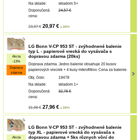
Na sklade:
skladom 5+
Doporučená
24,57 €
cena:
20,97 €
23,97 €
s DPH
LG Bonn V-CP 953 ST - zvýhodnené balenie
typ L - papierové vrecká do vysávača s
dopravou zdarma (20ks)
Akcia
-13%
Doprava zdarma. Jedno balenie obsahuje 20 kusov
Doprava
papierových vreciek + 4 kusy mikrofiltrov. Cena za balenie.
zdarma
Obj. čislo:
19478
Na sklade:
skladom 1+
Doporučená
32,76 €
cena:
27,96 €
31,96 €
s DPH
LG Bonn V-CP 953 ST - zvýhodnené balenie
typ XL - papierové vrecká do vysávača s
dopravou zdarma + 5ks rôznych vôní do
Akcia