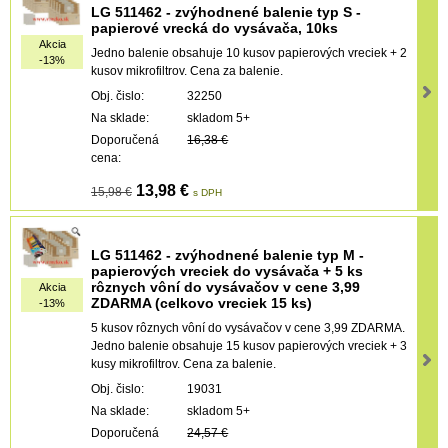
LG 511462 - zvýhodnené balenie typ S -
papierové vrecká do vysávača, 10ks
Akcia
Jedno balenie obsahuje 10 kusov papierových vreciek + 2
-13%
kusov mikrofiltrov. Cena za balenie.
Obj. čislo:
32250
Na sklade:
skladom 5+
Doporučená
16,38 €
cena:
13,98 €
15,98 €
s DPH
LG 511462 - zvýhodnené balenie typ M -
papierových vreciek do vysávača + 5 ks
rôznych vôní do vysávačov v cene 3,99
Akcia
ZDARMA (celkovo vreciek 15 ks)
-13%
5 kusov rôznych vôní do vysávačov v cene 3,99 ZDARMA.
Jedno balenie obsahuje 15 kusov papierových vreciek + 3
kusy mikrofiltrov. Cena za balenie.
Obj. čislo:
19031
Na sklade:
skladom 5+
Doporučená
24,57 €