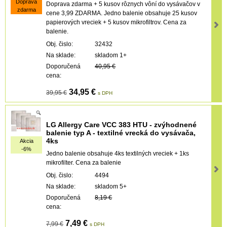
Doprava
Doprava zdarma + 5 kusov rôznych vôní do vysávačov v
zdarma
cene 3,99 ZDARMA. Jedno balenie obsahuje 25 kusov
papierových vreciek + 5 kusov mikrofiltrov. Cena za
balenie.
Obj. čislo:
32432
Na sklade:
skladom 1+
Doporučená
40,95 €
cena:
34,95 €
39,95 €
s DPH
LG Allergy Care VCC 383 HTU - zvýhodnené
balenie typ A - textilné vrecká do vysávača,
4ks
Akcia
-6%
Jedno balenie obsahuje 4ks textilných vreciek + 1ks
mikrofilter. Cena za balenie
Obj. čislo:
4494
Na sklade:
skladom 5+
Doporučená
8,19 €
cena:
7,49 €
7,99 €
s DPH