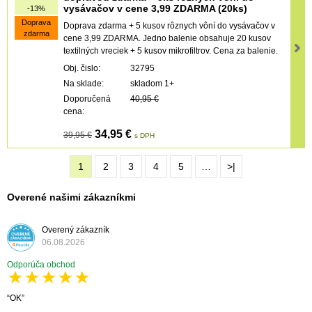
vysávačov v cene 3,99 ZDARMA (20ks)
-13%
Doprava
Doprava zdarma + 5 kusov rôznych vôní do vysávačov v
zdarma
cene 3,99 ZDARMA. Jedno balenie obsahuje 20 kusov
textilných vreciek + 5 kusov mikrofiltrov. Cena za balenie.
Obj. čislo:
32795
Na sklade:
skladom 1+
Doporučená
40,95 €
cena:
34,95 €
39,95 €
s DPH
1
2
3
4
5
…
>|
Overené našimi zákazníkmi
Overený zákazník
06.08.2026
Odporúča obchod
OK