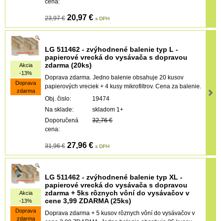
cena:
20,97 €
23,97 €
s DPH
LG 511462 - zvýhodnené balenie typ L -
papierové vrecká do vysávača s dopravou
zdarma (20ks)
Akcia
-13%
Doprava zdarma. Jedno balenie obsahuje 20 kusov
Doprava
papierových vreciek + 4 kusy mikrofiltrov. Cena za balenie.
zdarma
Obj. čislo:
19474
Na sklade:
skladom 1+
Doporučená
32,76 €
cena:
27,96 €
31,96 €
s DPH
LG 511462 - zvýhodnené balenie typ XL -
papierové vrecká do vysávača s dopravou
zdarma + 5ks rôznych vôní do vysávačov v
Akcia
cene 3,99 ZDARMA (25ks)
-13%
Doprava
Doprava zdarma + 5 kusov rôznych vôní do vysávačov v
zdarma