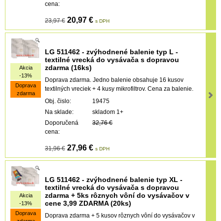
cena:
20,97 €
23,97 €
s DPH
LG 511462 - zvýhodnené balenie typ L -
textiIné vrecká do vysávača s dopravou
zdarma (16ks)
Akcia
-13%
Doprava zdarma. Jedno balenie obsahuje 16 kusov
Doprava
textilných vreciek + 4 kusy mikrofiltrov. Cena za balenie.
zdarma
Obj. čislo:
19475
Na sklade:
skladom 1+
Doporučená
32,76 €
cena:
27,96 €
31,96 €
s DPH
LG 511462 - zvýhodnené balenie typ XL -
textilné vrecká do vysávača s dopravou
zdarma + 5ks rôznych vôní do vysávačov v
Akcia
cene 3,99 ZDARMA (20ks)
-13%
Doprava
Doprava zdarma + 5 kusov rôznych vôní do vysávačov v
zdarma