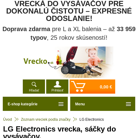
VRECKÁ DO VYSÁVAČOV PRE
DOKONALÚ ČISTOTU – EXPRESNÉ
ODOSLANIE!
Doprava zdarma
pre L a XL balenia – až
33 959
typov
, 25 rokov skúseností!
0,00 €
Hľadať
Prihlásiť
E-shop kategórie
Menu
Úvod
Zoznam vreciek podla značky
LG Electronics
LG Electronics vrecka, sáčky do
vysávačov.