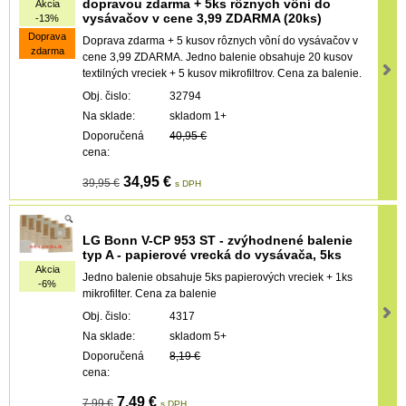
dopravou zdarma + 5ks rôznych vôní do
Akcia
vysávačov v cene 3,99 ZDARMA (20ks)
-13%
Doprava
Doprava zdarma + 5 kusov rôznych vôní do vysávačov v
zdarma
cene 3,99 ZDARMA. Jedno balenie obsahuje 20 kusov
textilných vreciek + 5 kusov mikrofiltrov. Cena za balenie.
Obj. čislo:
32794
Na sklade:
skladom 1+
Doporučená
40,95 €
cena:
34,95 €
39,95 €
s DPH
LG Bonn V-CP 953 ST - zvýhodnené balenie
typ A - papierové vrecká do vysávača, 5ks
Akcia
Jedno balenie obsahuje 5ks papierových vreciek + 1ks
-6%
mikrofilter. Cena za balenie
Obj. čislo:
4317
Na sklade:
skladom 5+
Doporučená
8,19 €
cena:
7,49 €
7,99 €
s DPH