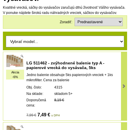
Kvalitné vrecká, sáčky do vysávačov zaručujú dlhú životnosť Vášho vysávača.
V ponuke nájdete širokú radu náhradných vreciek, sáčkov do vysávačov.
Zoradiť:
LG 511462 - zvýhodnené balenie typ A -
papierové vrecká do vysávača, 5ks
Akcia
Jedno balenie obsahuje 5ks papierových vreciek + 1ks
-6%
mikrofilter. Cena za balenie
Obj. čislo:
4315
Na sklade:
skladom 5+
Doporučená
8,19 €
cena:
7,49 €
7,99 €
s DPH