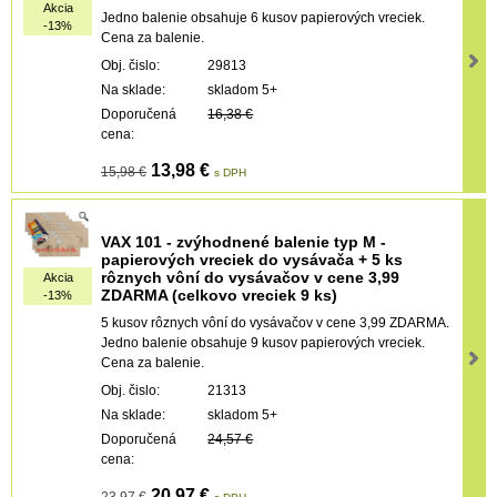
Akcia
Jedno balenie obsahuje 6 kusov papierových vreciek.
-13%
Cena za balenie.
Obj. čislo:
29813
Na sklade:
skladom 5+
Doporučená
16,38 €
cena:
13,98 €
15,98 €
s DPH
VAX 101 - zvýhodnené balenie typ M -
papierových vreciek do vysávača + 5 ks
rôznych vôní do vysávačov v cene 3,99
Akcia
ZDARMA (celkovo vreciek 9 ks)
-13%
5 kusov rôznych vôní do vysávačov v cene 3,99 ZDARMA.
Jedno balenie obsahuje 9 kusov papierových vreciek.
Cena za balenie.
Obj. čislo:
21313
Na sklade:
skladom 5+
Doporučená
24,57 €
cena:
20,97 €
23,97 €