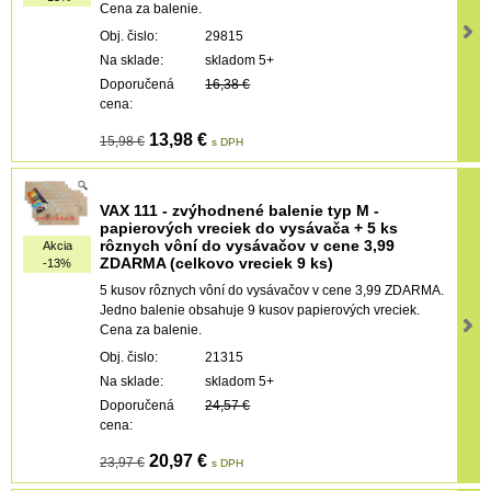
Cena za balenie.
Obj. čislo:
29815
Na sklade:
skladom 5+
Doporučená
16,38 €
cena:
13,98 €
15,98 €
s DPH
VAX 111 - zvýhodnené balenie typ M -
papierových vreciek do vysávača + 5 ks
rôznych vôní do vysávačov v cene 3,99
Akcia
ZDARMA (celkovo vreciek 9 ks)
-13%
5 kusov rôznych vôní do vysávačov v cene 3,99 ZDARMA.
Jedno balenie obsahuje 9 kusov papierových vreciek.
Cena za balenie.
Obj. čislo:
21315
Na sklade:
skladom 5+
Doporučená
24,57 €
cena:
20,97 €
23,97 €
s DPH