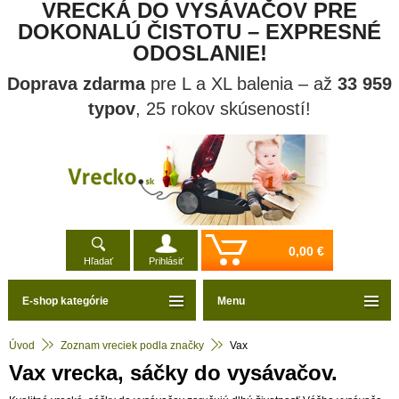
VRECKÁ DO VYSÁVAČOV PRE
DOKONALÚ ČISTOTU – EXPRESNÉ
ODOSLANIE!
Doprava zdarma
pre L a XL balenia – až
33 959
typov
, 25 rokov skúseností!
0,00 €
Hľadať
Prihlásiť
E-shop kategórie
Menu
Úvod
Zoznam vreciek podla značky
Vax
Vax vrecka, sáčky do vysávačov.