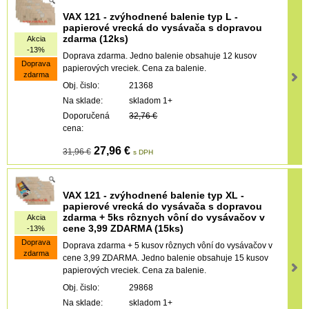
VAX 121 - zvýhodnené balenie typ L -
papierové vrecká do vysávača s dopravou
zdarma (12ks)
Akcia
-13%
Doprava zdarma. Jedno balenie obsahuje 12 kusov
Doprava
papierových vreciek. Cena za balenie.
zdarma
Obj. čislo:
21368
Na sklade:
skladom 1+
Doporučená
32,76 €
cena:
27,96 €
31,96 €
s DPH
VAX 121 - zvýhodnené balenie typ XL -
papierové vrecká do vysávača s dopravou
zdarma + 5ks rôznych vôní do vysávačov v
Akcia
cene 3,99 ZDARMA (15ks)
-13%
Doprava
Doprava zdarma + 5 kusov rôznych vôní do vysávačov v
zdarma
cene 3,99 ZDARMA. Jedno balenie obsahuje 15 kusov
papierových vreciek. Cena za balenie.
Obj. čislo:
29868
Na sklade:
skladom 1+