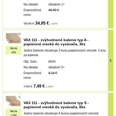
Na sklade:
skladom 1+
Doporučená
40,95 €
cena:
34,95 €
39,95 €
s DPH
VAX 111 - zvýhodnené balenie typ A -
papierové vrecká do vysávača, 3ks
Akcia
Jedno balenie obsahuje 3 kusy papierových vreciek. Cena
-6%
za balenie.
Obj. čislo:
6045
Na sklade:
skladom 5+
Doporučená
8,19 €
cena:
7,49 €
7,99 €
s DPH
VAX 111 - zvýhodnené balenie typ S -
papierové vrecká do vysávača, 6ks
Akcia
Jedno balenie obsahuje 6 kusov papierových vreciek.
-13%