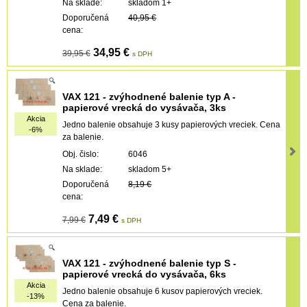
Na sklade:
skladom 1+
Doporučená
40,95 €
cena:
34,95 €
39,95 €
s DPH
VAX 121 - zvýhodnené balenie typ A -
papierové vrecká do vysávača, 3ks
Akcia
Jedno balenie obsahuje 3 kusy papierových vreciek. Cena
-6%
za balenie.
Obj. čislo:
6046
Na sklade:
skladom 5+
Doporučená
8,19 €
cena:
7,49 €
7,99 €
s DPH
VAX 121 - zvýhodnené balenie typ S -
papierové vrecká do vysávača, 6ks
Akcia
Jedno balenie obsahuje 6 kusov papierových vreciek.
-13%
Cena za balenie.