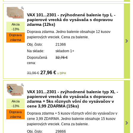
VAX 101...2301 - zvýhodnené balenie typ L -
papierové vrecká do vysávača s dopravou
zdarma (12ks)
Akcia
-13%
Doprava zdarma. Jedno balenie obsahuje 12 kusov
Doprava
papierových vreciek. Cena za balenie.
zdarma
Obj. čislo:
21366
Na sklade:
skladom 1+
Doporučená
32,76 €
cena:
27,96 €
31,96 €
s DPH
VAX 101...2301 - zvýhodnené balenie typ XL -
papierové vrecká do vysávača s dopravou
zdarma + 5ks rôznych vôní do vysávačov v
Akcia
cene 3,99 ZDARMA (15ks)
-13%
Doprava
Doprava zdarma + 5 kusov rôznych vôní do vysávačov v
zdarma
cene 3,99 ZDARMA. Jedno balenie obsahuje 15 kusov
papierových vreciek. Cena za balenie.
Obj. čislo:
29866