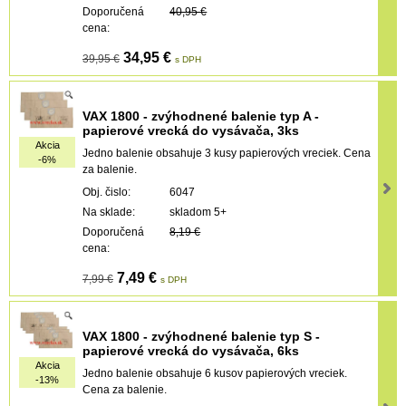
Doporučená
40,95 €
cena:
34,95 €
39,95 €
s DPH
VAX 1800 - zvýhodnené balenie typ A -
papierové vrecká do vysávača, 3ks
Akcia
Jedno balenie obsahuje 3 kusy papierových vreciek. Cena
-6%
za balenie.
Obj. čislo:
6047
Na sklade:
skladom 5+
Doporučená
8,19 €
cena:
7,49 €
7,99 €
s DPH
VAX 1800 - zvýhodnené balenie typ S -
papierové vrecká do vysávača, 6ks
Akcia
Jedno balenie obsahuje 6 kusov papierových vreciek.
-13%
Cena za balenie.