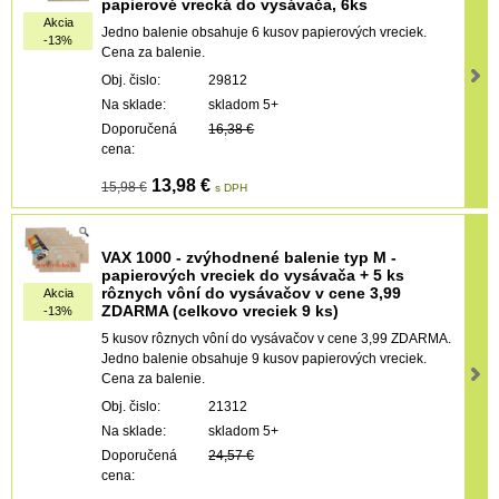
papierové vrecká do vysávača, 6ks
Akcia
Jedno balenie obsahuje 6 kusov papierových vreciek.
-13%
Cena za balenie.
Obj. čislo:
29812
Na sklade:
skladom 5+
Doporučená
16,38 €
cena:
13,98 €
15,98 €
s DPH
VAX 1000 - zvýhodnené balenie typ M -
papierových vreciek do vysávača + 5 ks
rôznych vôní do vysávačov v cene 3,99
Akcia
ZDARMA (celkovo vreciek 9 ks)
-13%
5 kusov rôznych vôní do vysávačov v cene 3,99 ZDARMA.
Jedno balenie obsahuje 9 kusov papierových vreciek.
Cena za balenie.
Obj. čislo:
21312
Na sklade:
skladom 5+
Doporučená
24,57 €
cena: