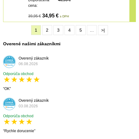
cena:
34,95 €
39,95 €
s DPH
1
2
3
4
5
…
>|
Overené našimi zákazníkmi
Overený zákazník
06.08.2026
Odporúča obchod
OK
Overený zákazník
03.08.2026
Odporúča obchod
Rychle dorucenie