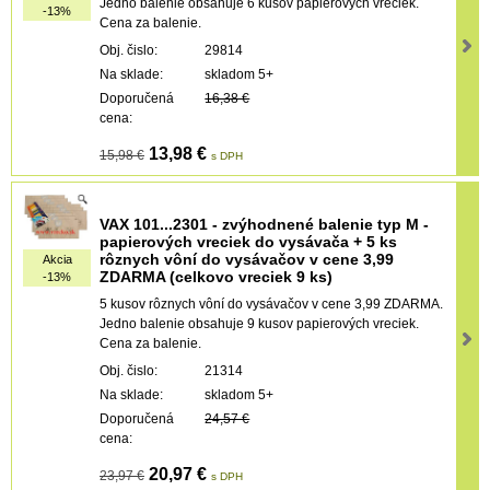
Jedno balenie obsahuje 6 kusov papierových vreciek.
-13%
Cena za balenie.
Obj. čislo:
29814
Na sklade:
skladom 5+
Doporučená
16,38 €
cena:
13,98 €
15,98 €
s DPH
VAX 101...2301 - zvýhodnené balenie typ M -
papierových vreciek do vysávača + 5 ks
rôznych vôní do vysávačov v cene 3,99
Akcia
ZDARMA (celkovo vreciek 9 ks)
-13%
5 kusov rôznych vôní do vysávačov v cene 3,99 ZDARMA.
Jedno balenie obsahuje 9 kusov papierových vreciek.
Cena za balenie.
Obj. čislo:
21314
Na sklade:
skladom 5+
Doporučená
24,57 €
cena:
20,97 €
23,97 €
s DPH