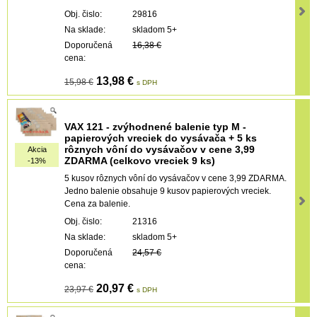
Obj. čislo:
29816
Na sklade:
skladom 5+
Doporučená
16,38 €
cena:
13,98 €
15,98 €
s DPH
VAX 121 - zvýhodnené balenie typ M -
papierových vreciek do vysávača + 5 ks
rôznych vôní do vysávačov v cene 3,99
Akcia
ZDARMA (celkovo vreciek 9 ks)
-13%
5 kusov rôznych vôní do vysávačov v cene 3,99 ZDARMA.
Jedno balenie obsahuje 9 kusov papierových vreciek.
Cena za balenie.
Obj. čislo:
21316
Na sklade:
skladom 5+
Doporučená
24,57 €
cena:
20,97 €
23,97 €
s DPH