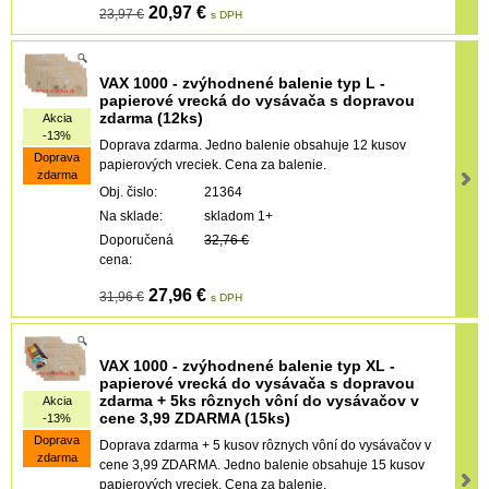
20,97 €
23,97 €
s DPH
VAX 1000 - zvýhodnené balenie typ L -
papierové vrecká do vysávača s dopravou
zdarma (12ks)
Akcia
-13%
Doprava zdarma. Jedno balenie obsahuje 12 kusov
Doprava
papierových vreciek. Cena za balenie.
zdarma
Obj. čislo:
21364
Na sklade:
skladom 1+
Doporučená
32,76 €
cena:
27,96 €
31,96 €
s DPH
VAX 1000 - zvýhodnené balenie typ XL -
papierové vrecká do vysávača s dopravou
zdarma + 5ks rôznych vôní do vysávačov v
Akcia
cene 3,99 ZDARMA (15ks)
-13%
Doprava
Doprava zdarma + 5 kusov rôznych vôní do vysávačov v
zdarma
cene 3,99 ZDARMA. Jedno balenie obsahuje 15 kusov
papierových vreciek. Cena za balenie.