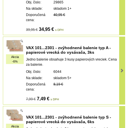
Obj. čislo:
29865
Na sklade:
skladom 1+
Doporučená
40,95 €
cena:
34,95 €
39,95 €
s DPH
VAX 101...2301 - zvýhodnené balenie typ A -
papierové vrecká do vysávača, 3ks
Akcia
Jedno balenie obsahuje 3 kusy papierových vreciek. Cena
-6%
za balenie.
Obj. čislo:
6044
Na sklade:
skladom 5+
Doporučená
8,19 €
cena:
7,49 €
7,99 €
s DPH
VAX 101...2301 - zvýhodnené balenie typ S -
papierové vrecká do vysávača, 6ks
Akcia