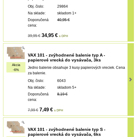
Obj. čislo:
29864
Na sklade:
skladom 1+
Doporučená
40,95 €
cena:
34,95 €
39,95 €
s DPH
VAX 101 - zvýhodnené balenie typ A -
papierové vrecká do vysávača, 3ks
Akcia
Jedno balenie obsahuje 3 kusy papierových vreciek. Cena
-6%
za balenie.
Obj. čislo:
6043
Na sklade:
skladom 5+
Doporučená
8,19 €
cena:
7,49 €
7,99 €
s DPH
VAX 101 - zvýhodnené balenie typ S -
papierové vrecká do vysávača, 6ks