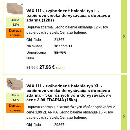
VAX 111 - zvýhodnené balenie typ L -
papierové vrecká do vysávača s dopravou
zdarma (12ks)
Akcia
-13%
Doprava zdarma. Jedno balenie obsahuje 12 kusov
Doprava
papierových vreciek. Cena za balenie.
zdarma
Obj. čislo:
21367
Na sklade:
skladom 1+
Doporučená
32,76 €
cena:
27,96 €
31,96 €
s DPH
VAX 111 - zvýhodnené balenie typ XL -
papierové vrecká do vysávača s dopravou
zdarma + 5ks rôznych vôní do vysávačov v
Akcia
cene 3,99 ZDARMA (15ks)
-13%
Doprava
Doprava zdarma + 5 kusov rôznych vôní do vysávačov v
zdarma
cene 3,99 ZDARMA. Jedno balenie obsahuje 15 kusov
papierových vreciek. Cena za balenie.
Obj. čislo:
29867