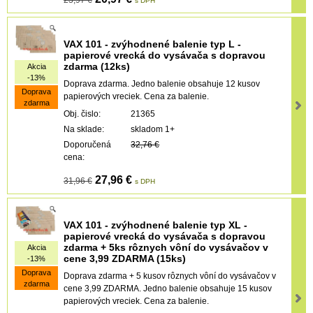
s DPH
VAX 101 - zvýhodnené balenie typ L -
papierové vrecká do vysávača s dopravou
zdarma (12ks)
Akcia
-13%
Doprava zdarma. Jedno balenie obsahuje 12 kusov
Doprava
papierových vreciek. Cena za balenie.
zdarma
Obj. čislo:
21365
Na sklade:
skladom 1+
Doporučená
32,76 €
cena:
27,96 €
31,96 €
s DPH
VAX 101 - zvýhodnené balenie typ XL -
papierové vrecká do vysávača s dopravou
zdarma + 5ks rôznych vôní do vysávačov v
Akcia
cene 3,99 ZDARMA (15ks)
-13%
Doprava
Doprava zdarma + 5 kusov rôznych vôní do vysávačov v
zdarma
cene 3,99 ZDARMA. Jedno balenie obsahuje 15 kusov
papierových vreciek. Cena za balenie.