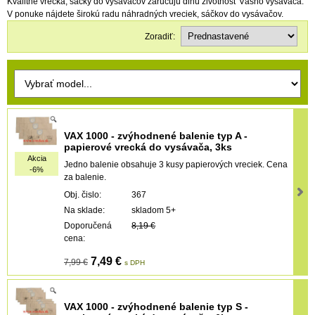
Kvalitné vrecká, sáčky do vysávačov zaručujú dlhú životnosť Vášho vysávača.
V ponuke nájdete širokú radu náhradných vreciek, sáčkov do vysávačov.
Zoradiť:
VAX 1000 - zvýhodnené balenie typ A -
papierové vrecká do vysávača, 3ks
Akcia
Jedno balenie obsahuje 3 kusy papierových vreciek. Cena
-6%
za balenie.
Obj. čislo:
367
Na sklade:
skladom 5+
Doporučená
8,19 €
cena:
7,49 €
7,99 €
s DPH
VAX 1000 - zvýhodnené balenie typ S -