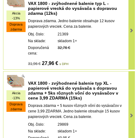
VAX 1800 - zvýhodnené balenie typ L -
papierové vrecká do vysávača s dopravou
zdarma (12ks)
Akcia
-13%
Doprava zdarma. Jedno balenie obsahuje 12 kusov
Doprava
papierových vreciek. Cena za balenie.
zdarma
Obj. čislo:
21369
Na sklade:
skladom 1+
Doporučená
32,76 €
cena:
27,96 €
31,96 €
s DPH
VAX 1800 - zvýhodnené balenie typ XL -
papierové vrecká do vysávača s dopravou
zdarma + 5ks rôznych vôní do vysávačov v
Akcia
cene 3,99 ZDARMA (15ks)
-13%
Doprava
Doprava zdarma + 5 kusov rôznych vôní do vysávačov v
zdarma
cene 3,99 ZDARMA. Jedno balenie obsahuje 15 kusov
papierových vreciek. Cena za balenie.
Obj. čislo:
29869
Na sklade:
skladom 1+
Doporučená
40,95 €