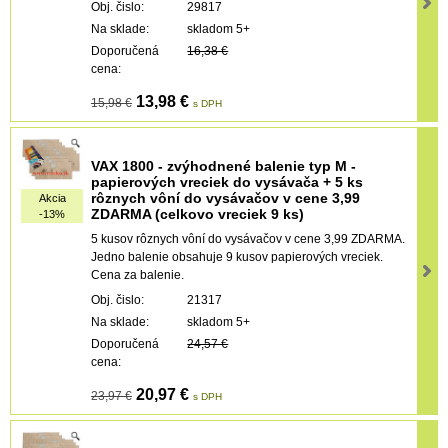
Obj. čislo:
29817
Na sklade:
skladom 5+
Doporučená
16,38 €
cena:
13,98 €
15,98 €
s DPH
VAX 1800 - zvýhodnené balenie typ M -
papierových vreciek do vysávača + 5 ks
rôznych vôní do vysávačov v cene 3,99
Akcia
ZDARMA (celkovo vreciek 9 ks)
-13%
5 kusov rôznych vôní do vysávačov v cene 3,99 ZDARMA.
Jedno balenie obsahuje 9 kusov papierových vreciek.
Cena za balenie.
Obj. čislo:
21317
Na sklade:
skladom 5+
Doporučená
24,57 €
cena:
20,97 €
23,97 €
s DPH