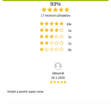
93%
17 recenzií užívateľov
14x
1x
1x
1x
0x
Zákazník
26.1.2026
Hrubé a pevné super cena