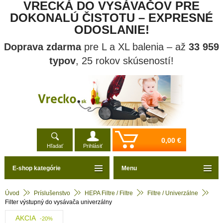
VRECKÁ DO VYSÁVAČOV PRE
DOKONALÚ ČISTOTU – EXPRESNÉ
ODOSLANIE!
Doprava zdarma
pre L a XL balenia – až
33 959
typov
, 25 rokov skúseností!
0,00 €
Hľadať
Prihlásiť
E-shop kategórie
Menu
Úvod
Príslušenstvo
HEPA Filtre / Filtre
Filtre / Univerzálne
Filter výstupný do vysávača univerzálny
AKCIA
-20%