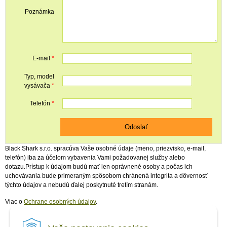
Poznámka
E-mail
*
Typ, model
vysávača
*
Telefón
*
Black Shark s.r.o. spracúva Vaše osobné údaje (meno, priezvisko, e-mail,
telefón) iba za účelom vybavenia Vami požadovanej služby alebo
dotazu.Prístup k údajom budú mať len oprávnené osoby a počas ich
uchovávania bude primeraným spôsobom chránená integrita a dôvernosť
týchto údajov a nebudú ďalej poskytnuté tretím stranám.
Viac o
Ochrane osobných údajov
.