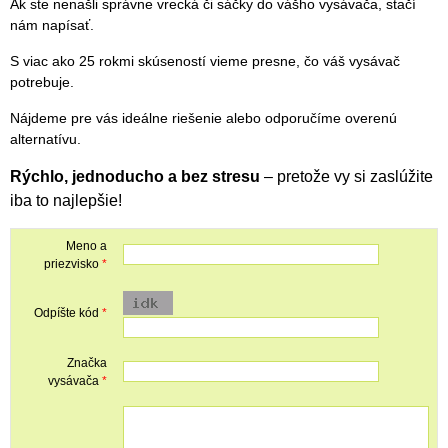
Ak ste nenašli správne vrecká či sáčky do vášho vysávača, stačí
nám napísať.
S viac ako 25 rokmi skúseností vieme presne, čo váš vysávač
potrebuje.
Nájdeme pre vás ideálne riešenie alebo odporučíme overenú
alternatívu.
Rýchlo, jednoducho a bez stresu
– pretože vy si zaslúžite
iba to najlepšie!
Meno a
priezvisko
*
Odpíšte kód
*
Značka
vysávača
*