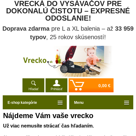
VRECKÁ DO VYSÁVAČOV PRE
DOKONALÚ ČISTOTU – EXPRESNÉ
ODOSLANIE!
Doprava zdarma
pre L a XL balenia – až
33 959
typov
, 25 rokov skúseností!
0,00 €
Hľadať
Prihlásiť
E-shop kategórie
Menu
Nájdeme Vám vaše vrecko
Už viac nemusíte strácať čas hľadaním.