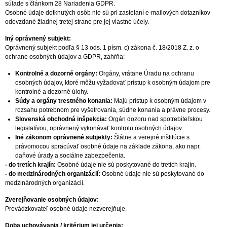
súlade s článkom 28 Nariadenia GDPR.
Osobné údaje dotknutých osôb nie sú pri zasielaní e-mailových dotazníkov
odovzdané žiadnej tretej strane pre jej vlastné účely.
Iný oprávnený subjekt:
Oprávnený subjekt podľa § 13 ods. 1 písm. c) zákona č. 18/2018 Z. z. o
ochrane osobných údajov a GDPR, zahŕňa:
Kontrolné a dozorné orgány:
Orgány, vrátane Úradu na ochranu
osobných údajov, ktoré môžu vyžadovať prístup k osobným údajom pre
kontrolné a dozorné úlohy.
Súdy a orgány trestného konania:
Majú prístup k osobným údajom v
rozsahu potrebnom pre vyšetrovania, súdne konania a právne procesy.
Slovenská obchodná inšpekcia:
Orgán dozoru nad spotrebiteľskou
legislatívou, oprávnený vykonávať kontrolu osobných údajov.
Iné zákonom oprávnené subjekty:
Štátne a verejné inštitúcie s
právomocou spracúvať osobné údaje na základe zákona, ako napr.
daňové úrady a sociálne zabezpečenia.
- do tretích krajín:
Osobné údaje nie sú poskytované do tretích krajín.
- do medzinárodných organizácií:
Osobné údaje nie sú poskytované do
medzinárodných organizácií.
Zverejňovanie osobných údajov:
Prevádzkovateľ osobné údaje nezverejňuje.
Doba uchovávania / kritérium jej určenia: