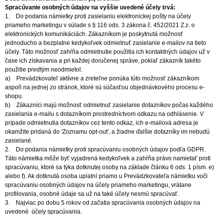
Spracúvanie osobných údajov na vyššie uvedené účely trvá:
1. Do podania námietky proti zasielaniu elektronickej pošty na účely
priameho marketingu v súlade s § 116 ods. 3 zákona č. 452/2021 Z.z. o
elektronických komunikáciách. Zákazníkom je poskytnutá možnosť
jednoducho a bezplatne kedykoľvek odmietnuť zasielanie e-mailov na tieto
účely. Táto možnosť zahŕňa odmietnutie použitia ich kontaktných údajov už v
čase ich získavania a pri každej doručenej správe, pokiaľ zákazník takéto
použitie predtým neodmietol.
a) Prevádzkovateľ aktívne a zreteľne ponúka túto možnosť zákazníkom
aspoň na jednej zo stránok, ktoré sú súčasťou objednávkového procesu e-
shopu.
b) Zákazníci majú možnosť odmietnuť zasielanie dotazníkov počas každého
zasielania e-mailu s dotazníkom prostredníctvom odkazu na odhlásenie. V
prípade odmietnutia dotazníkov cez tento odkaz, ich e-mailová adresa je
okamžite pridaná do 'Zoznamu opt-out', a žiadne ďalšie dotazníky im nebudú
zasielané.
2. Do podania námietky proti spracúvaniu osobných údajov podľa GDPR.
Táto námietka môže byť vyjadrená kedykoľvek a zahŕňa právo namietať proti
spracúvaniu, ktoré sa týka dotknutej osoby na základe článku 6 ods. 1 písm. e)
alebo f). Ak dotknutá osoba uplatní priamo u Prevádzkovateľa námietku voči
spracúvaniu osobných údajov na účely priameho marketingu, vrátane
profilovania, osobné údaje sa už na také účely nesmú spracúvať.
3. Najviac po dobu 5 rokov od začatia spracúvania osobných údajov na
uvedené účely spracúvania.