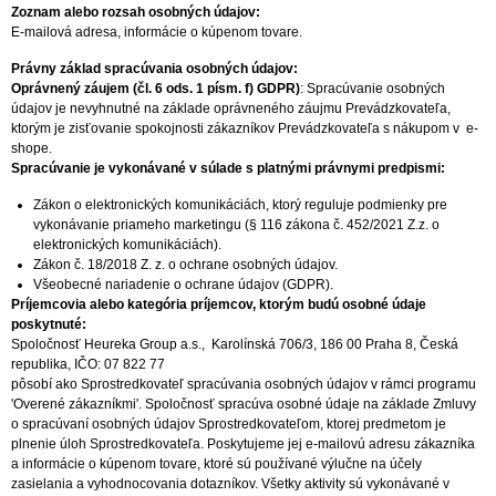
Zoznam alebo rozsah osobných údajov:
E-mailová adresa, informácie o kúpenom tovare.
Právny základ spracúvania osobných údajov:
Oprávnený záujem (čl. 6 ods. 1 písm. f) GDPR)
: Spracúvanie osobných
údajov je nevyhnutné na základe oprávneného záujmu Prevádzkovateľa,
ktorým je zisťovanie spokojnosti zákazníkov Prevádzkovateľa s nákupom v e-
shope.
Spracúvanie je vykonávané v súlade s platnými právnymi predpismi:
Zákon o elektronických komunikáciách, ktorý reguluje podmienky pre
vykonávanie priameho marketingu (§ 116 zákona č. 452/2021 Z.z. o
elektronických komunikáciách).
Zákon č. 18/2018 Z. z. o ochrane osobných údajov.
Všeobecné nariadenie o ochrane údajov (GDPR).
Príjemcovia alebo kategória príjemcov, ktorým budú osobné údaje
poskytnuté:
Spoločnosť Heureka Group a.s., Karolínská 706/3, 186 00 Praha 8, Česká
republika, IČO: 07 822 77
pôsobí ako Sprostredkovateľ spracúvania osobných údajov v rámci programu
'Overené zákazníkmi'. Spoločnosť spracúva osobné údaje na základe Zmluvy
o spracúvaní osobných údajov Sprostredkovateľom, ktorej predmetom je
plnenie úloh Sprostredkovateľa. Poskytujeme jej e-mailovú adresu zákazníka
a informácie o kúpenom tovare, ktoré sú používané výlučne na účely
zasielania a vyhodnocovania dotazníkov. Všetky aktivity sú vykonávané v