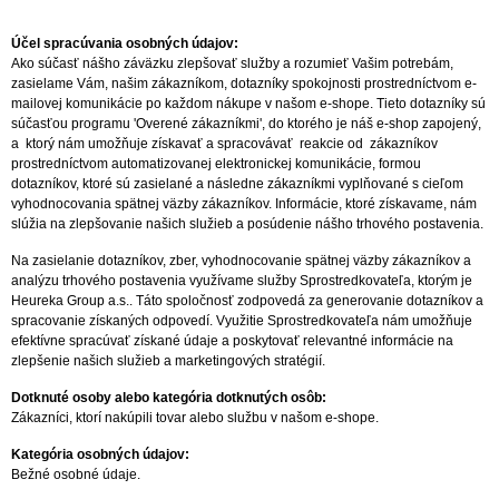
Účel spracúvania osobných údajov:
Ako súčasť nášho záväzku zlepšovať služby a rozumieť Vašim potrebám,
zasielame Vám, našim zákazníkom, dotazníky spokojnosti prostredníctvom e-
mailovej komunikácie po každom nákupe v našom e-shope. Tieto dotazníky sú
súčasťou programu 'Overené zákazníkmi', do ktorého je náš e-shop zapojený,
a ktorý nám umožňuje získavať a spracovávať reakcie od zákazníkov
prostredníctvom automatizovanej elektronickej komunikácie, formou
dotazníkov, ktoré sú zasielané a následne zákazníkmi vyplňované s cieľom
vyhodnocovania spätnej väzby zákazníkov. Informácie, ktoré získavame, nám
slúžia na zlepšovanie našich služieb a posúdenie nášho trhového postavenia.
Na zasielanie dotazníkov, zber, vyhodnocovanie spätnej väzby zákazníkov a
analýzu trhového postavenia využívame služby Sprostredkovateľa, ktorým je
Heureka Group a.s.. Táto spoločnosť zodpovedá za generovanie dotazníkov a
spracovanie získaných odpovedí. Využitie Sprostredkovateľa nám umožňuje
efektívne spracúvať získané údaje a poskytovať relevantné informácie na
zlepšenie našich služieb a marketingových stratégií.
Dotknuté osoby alebo kategória dotknutých osôb:
Zákazníci, ktorí nakúpili tovar alebo službu v našom e-shope.
Kategória osobných údajov:
Bežné osobné údaje.