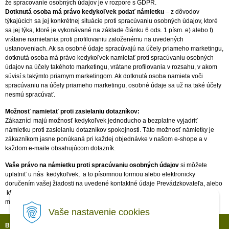
že spracovanie osobných údajov je v rozpore s GDPR.
Dotknutá osoba má právo kedykoľvek podať námietku
– z dôvodov
týkajúcich sa jej konkrétnej situácie proti spracúvaniu osobných údajov, ktoré
sa jej týka, ktoré je vykonávané na základe článku 6 ods. 1 písm. e) alebo f)
vrátane namietania proti profilovaniu založenému na uvedených
ustanoveniach. Ak sa osobné údaje spracúvajú na účely priameho marketingu,
dotknutá osoba má právo kedykoľvek namietať proti spracúvaniu osobných
údajov na účely takéhoto marketingu, vrátane profilovania v rozsahu, v akom
súvisí s takýmto priamym marketingom. Ak dotknutá osoba namieta voči
spracúvaniu na účely priameho marketingu, osobné údaje sa už na také účely
nesmú spracúvať.
Možnosť namietať proti zasielaniu dotazníkov:
Zákazníci majú možnosť kedykoľvek jednoducho a bezplatne vyjadriť
námietku proti zasielaniu dotazníkov spokojnosti. Táto možnosť námietky je
zákazníkom jasne ponúkaná pri každej objednávke v našom e-shope a v
každom e-maile obsahujúcom dotazník.
Vaše právo na námietku proti spracúvaniu osobných údajov
si môžete
uplatniť u nás kedykoľvek, a to písomnou formou alebo elektronicky
doručením vašej žiadosti na uvedené kontaktné údaje Prevádzkovateľa, alebo
kliknutím na odkaz na odhlásenie, ktorý je umiestnený v každom
marketingovom e-maile alebo priamo v dotazníku.
Vaše nastavenie cookies
BLACK SHARK S.R.O.