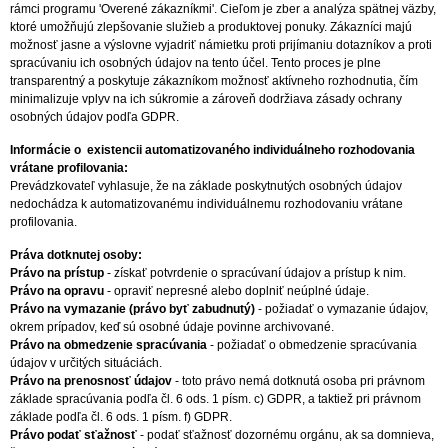
rámci programu 'Overené zákazníkmi'. Cieľom je zber a analýza spätnej väzby,
ktoré umožňujú zlepšovanie služieb a produktovej ponuky. Zákazníci majú
možnosť jasne a výslovne vyjadriť námietku proti prijímaniu dotazníkov a proti
spracúvaniu ich osobných údajov na tento účel. Tento proces je plne
transparentný a poskytuje zákazníkom možnosť aktívneho rozhodnutia, čím
minimalizuje vplyv na ich súkromie a zároveň dodržiava zásady ochrany
osobných údajov podľa GDPR.
Informácie o existencii automatizovaného individuálneho rozhodovania
vrátane profilovania:
Prevádzkovateľ vyhlasuje, že na základe poskytnutých osobných údajov
nedochádza k automatizovanému individuálnemu rozhodovaniu vrátane
profilovania.
Práva dotknutej osoby:
Právo na prístup
- získať potvrdenie o spracúvaní údajov a prístup k nim.
Právo na opravu
- opraviť nepresné alebo doplniť neúplné údaje.
Právo na vymazanie (právo byť zabudnutý)
- požiadať o vymazanie údajov,
okrem prípadov, keď sú osobné údaje povinne archivované.
Právo na obmedzenie spracúvania
- požiadať o obmedzenie spracúvania
údajov v určitých situáciách.
Právo na prenosnosť údajov
- toto právo nemá dotknutá osoba pri právnom
základe spracúvania podľa čl. 6 ods. 1 písm. c) GDPR, a taktiež pri právnom
základe podľa čl. 6 ods. 1 písm. f) GDPR.
Právo podať sťažnosť
- podať sťažnosť dozornému orgánu, ak sa domnieva,