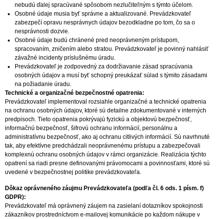
nebudú ďalej spracúvané spôsobom nezlučiteľným s týmto účelom.
Osobné údaje musia byť správne a aktualizované. Prevádzkovateľ
zabezpečí opravu nesprávnych údajov bezodkladne po tom, čo sa o
nesprávnosti dozvie.
Osobné údaje budú chránené pred neoprávneným prístupom,
spracovaním, zničením alebo stratou. Prevádzkovateľ je povinný nahlásiť
závažné incidenty príslušnému úradu.
Prevádzkovateľ je zodpovedný za dodržiavanie zásad spracúvania
osobných údajov a musí byť schopný preukázať súlad s týmito zásadami
na požiadanie úradu.
Technické a organizačné bezpečnostné opatrenia:
Prevádzkovateľ implementoval rozsiahle organizačné a technické opatrenia
na ochranu osobných údajov, ktoré sú detailne zdokumentované v interných
predpisoch. Tieto opatrenia pokrývajú fyzickú a objektovú bezpečnosť,
informačnú bezpečnosť, šifrovú ochranu informácií, personálnu a
administratívnu bezpečnosť, ako aj ochranu citlivých informácií. Sú navrhnuté
tak, aby efektívne predchádzali neoprávnenému prístupu a zabezpečovali
komplexnú ochranu osobných údajov v rámci organizácie. Realizácia týchto
opatrení sa riadi presne definovanými právomocami a povinnosťami, ktoré sú
uvedené v bezpečnostnej politike prevádzkovateľa.
Dôkaz oprávneného záujmu Prevádzkovateľa (podľa čl. 6 ods. 1 písm. f)
GDPR):
Prevádzkovateľ má oprávnený záujem na zasielaní dotazníkov spokojnosti
zákazníkov prostredníctvom e-mailovej komunikácie po každom nákupe v