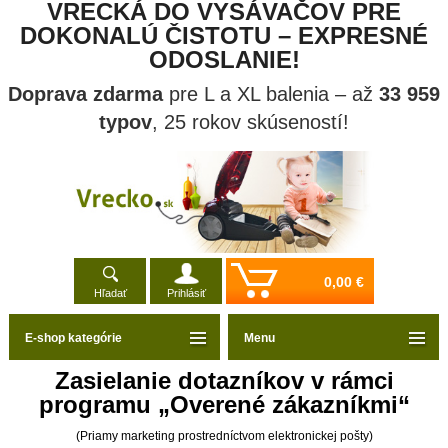
VRECKÁ DO VYSÁVAČOV PRE
DOKONALÚ ČISTOTU – EXPRESNÉ
ODOSLANIE!
Doprava zdarma
pre L a XL balenia – až
33 959
typov
, 25 rokov skúseností!
0,00 €
Hľadať
Prihlásiť
E-shop kategórie
Menu
Zasielanie dotazníkov v rámci
programu „Overené zákazníkmi“
(Priamy marketing prostredníctvom elektronickej pošty)