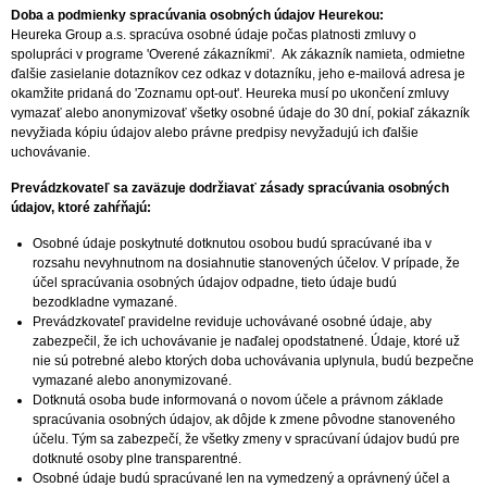
Doba a podmienky spracúvania osobných údajov Heurekou:
Heureka Group a.s. spracúva osobné údaje počas platnosti zmluvy o
spolupráci v programe 'Overené zákazníkmi'. Ak zákazník namieta, odmietne
ďalšie zasielanie dotazníkov cez odkaz v dotazníku, jeho e-mailová adresa je
okamžite pridaná do 'Zoznamu opt-out'. Heureka musí po ukončení zmluvy
vymazať alebo anonymizovať všetky osobné údaje do 30 dní, pokiaľ zákazník
nevyžiada kópiu údajov alebo právne predpisy nevyžadujú ich ďalšie
uchovávanie.
Prevádzkovateľ sa zaväzuje dodržiavať zásady spracúvania osobných
údajov, ktoré zahŕňajú:
Osobné údaje poskytnuté dotknutou osobou budú spracúvané iba v
rozsahu nevyhnutnom na dosiahnutie stanovených účelov. V prípade, že
účel spracúvania osobných údajov odpadne, tieto údaje budú
bezodkladne vymazané.
Prevádzkovateľ pravidelne reviduje uchovávané osobné údaje, aby
zabezpečil, že ich uchovávanie je naďalej opodstatnené. Údaje, ktoré už
nie sú potrebné alebo ktorých doba uchovávania uplynula, budú bezpečne
vymazané alebo anonymizované.
Dotknutá osoba bude informovaná o novom účele a právnom základe
spracúvania osobných údajov, ak dôjde k zmene pôvodne stanoveného
účelu. Tým sa zabezpečí, že všetky zmeny v spracúvaní údajov budú pre
dotknuté osoby plne transparentné.
Osobné údaje budú spracúvané len na vymedzený a oprávnený účel a