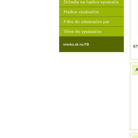
Držadla na hadicu vysávača
Hadice vysávačov
Filtre do odsávačov pár
Vône do vysávačov
vrecko.sk na FB
9
A