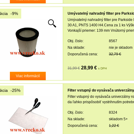
kcia
-9%
Umývatelný nahradný filter pre Parks
Umývatelný nahradný filter pre Parksi
30 A1, PNTS 1400 H4.Cena za 1 ks Výš
Vonkajší priemer: 139 mm Vnútorný pri
Obj. čislo:
8567
Na sklade:
nie je skladom
Doporučená cena:
32,79 €
28,99 €
31,99 €
s DPH
Viac informácií
kcia
-25%
Filter vstupný do vysávača univerzálny
Filter vstupný do vysávača univerzálny r
da ľahko prispôsobiť vystrihnutím potreb
Obj. čislo:
8324
Na sklade:
skladom 5+
Doporučená cena:
1,22 €