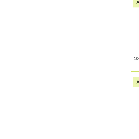
A
10
A