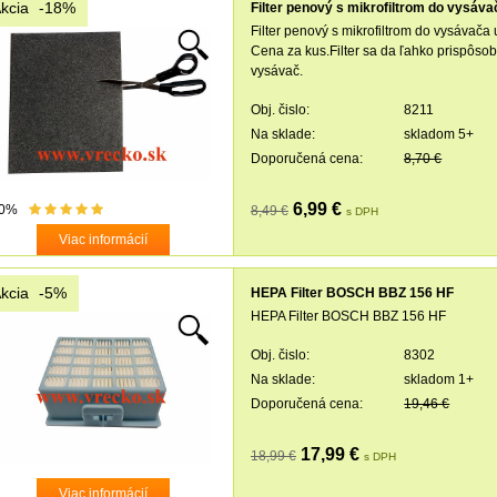
kcia
-18%
Filter penový s mikrofiltrom do vysáva
Filter penový s mikrofiltrom do vysávača
Cena za kus.Filter sa da ľahko prispôsobi
vysávač.
Obj. čislo:
8211
Na sklade:
skladom 5+
Doporučená cena:
8,70 €
6,99 €
0%
8,49 €
s DPH
Viac informácií
kcia
-5%
HEPA Filter BOSCH BBZ 156 HF
HEPA Filter BOSCH BBZ 156 HF
Obj. čislo:
8302
Na sklade:
skladom 1+
Doporučená cena:
19,46 €
17,99 €
18,99 €
s DPH
Viac informácií