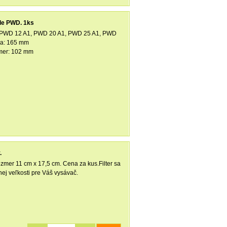
ide PWD. 1ks
de PWD 12 A1, PWD 20 A1, PWD 25 A1, PWD
ka: 165 mm
emer: 102 mm
.
ozmer 11 cm x 17,5 cm. Cena za kus.Filter sa
nej veľkosti pre Váš vysávač.