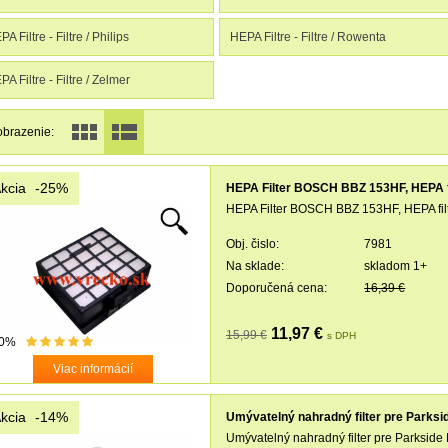
A Filtre - Filtre / Philips
HEPA Filtre - Filtre / Rowenta
A Filtre - Filtre / Zelmer
obrazenie:
kcia
-25%
HEPA Filter BOSCH BBZ 153HF, HEPA f
HEPA Filter BOSCH BBZ 153HF, HEPA fil
Obj. čislo:
7981
Na sklade:
skladom 1+
Doporučená cena:
16,39 €
11,97 €
15,99 €
s DPH
0%
Viac informácií
kcia
-14%
Umývatelný nahradný filter pre Parksi
Umývatelný nahradný filter pre Parksid