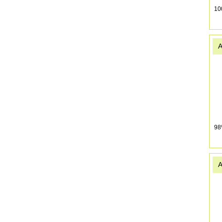
10
A
9
A