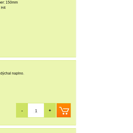
mer: 150mm
 H4
 dýchal naplno.
-
+