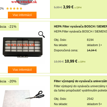
3,99 €
5,99 €
s DPH
0%
Viac informácií
kcia
-21%
HEPA Filter vysávača BOSCH / SIEM
HEPA Filter vysávača BOSCH / SIEME
Obj. čislo:
8194
Na sklade:
skladom 1+
Doporučená cena:
14,34 €
10,99 €
13,99 €
s DPH
Viac informácií
kcia
-20%
Filter výstupný do vysávača univerzál
Filter výstupný do vysávača univerzálny 
da ľahko prispôsobiť vystrihnutím potreb
Obj. čislo:
2542
Na sklade:
skladom 5+