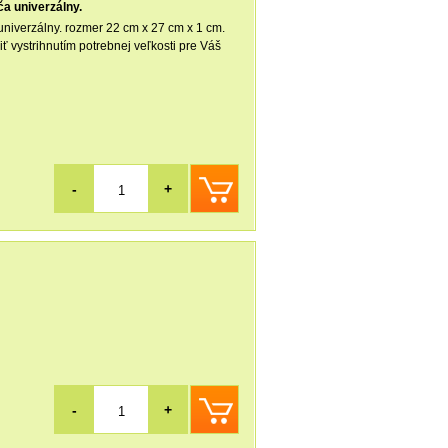
ča univerzálny.
 univerzálny. rozmer 22 cm x 27 cm x 1 cm.
ť vystrihnutím potrebnej veľkosti pre Váš
-
+
-
+