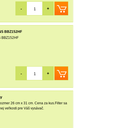
-
+
ENS BBZ152HF
NS BBZ152HF
-
+
ny
rozmer 26 cm x 31 cm. Cena za kus.Filter sa
nej veľkosti pre Váš vysávač.