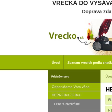
VRECKÁ DO VYSÁVA
Doprava zd
Úvod
Zoznam vreciek podla značk
Úvo
Príslušenstvo
Odporúčame Vám vône
HE
HEPA Filtre / Filtre
Fi
Filtre / Univerzálne
HE