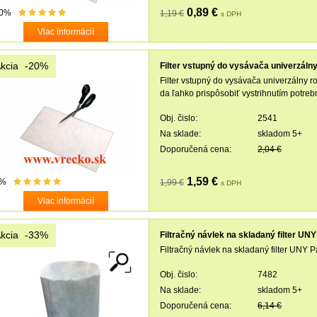
0,89 €
0%
1,19 €
s DPH
Viac informácií
kcia
-20%
Filter vstupný do vysávača univerzáln
Filter vstupný do vysávača univerzálny r
da ľahko prispôsobiť vystrihnutím potreb
Obj. čislo:
2541
Na sklade:
skladom 5+
Doporučená cena:
2,04 €
1,59 €
8%
1,99 €
s DPH
Viac informácií
kcia
-33%
Filtračný návlek na skladaný filter U
Filtračný návlek na skladaný filter UNY
Obj. čislo:
7482
Na sklade:
skladom 5+
Doporučená cena:
6,14 €