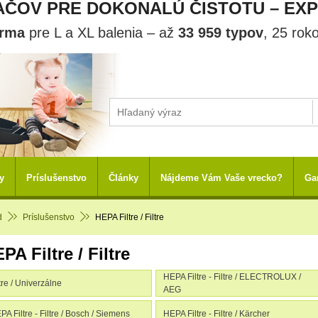
ČOV PRE DOKONALÚ ČISTOTU – EX
arma
pre L a XL balenia – až
33 959 typov
, 25 rok
y
Príslušenstvo
Články
Nájdeme Vám Vaše vrecko?
Ga
d
Príslušenstvo
HEPA Filtre / Filtre
PA Filtre / Filtre
HEPA Filtre - Filtre / ELECTROLUX /
ltre / Univerzálne
AEG
PA Filtre - Filtre / Bosch / Siemens
HEPA Filtre - Filtre / Kärcher