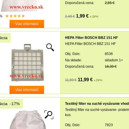
Doporučená cena:
2,55 €
1,99 €
3%
2,49 €
s DPH
Viac informácií
kcia
HEPA Filter BOSCH BBZ 151 HF
HEPA Filter BOSCH BBZ 151 HF
Obj. čislo:
8536
Na sklade:
skladom 1+
Doporučená cena:
16,39 €
11,99 €
11,99 €
s DPH
Viac informácií
kcia
-17%
Textilný filter na suché vysávanie vhod
Textilný filter na suché vysávanie- prat
kus.
Obj. čislo:
7823