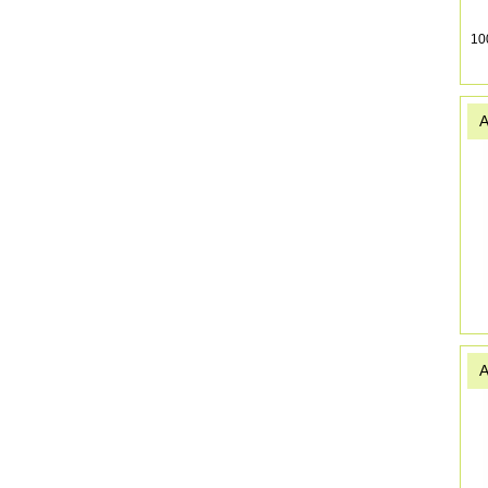
10
A
A