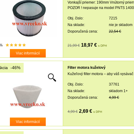
Vonkajší priemer: 190mm Vnútorný prie
POZOR ! nepasuje na model PNTS 1400
Obj. čislo:
7215
Na sklade:
nie je skladom
Doporučená cena:
22,54 €
18,97 €
7%
21,99 €
s DPH
Viac informácií
kcia
-46%
Filter motora kuželový
Kužeľový filter motora – aby váš vysávač
Obj. čislo:
37761
Na sklade:
skladom 1+
Doporučená cena:
4,99 €
2,69 €
4,99 €
s DPH
Viac informácií